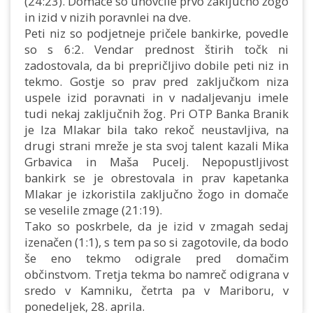
(24:23). Domače so unovčile prvo zaključno žogo
in izid v nizih poravnlei na dve.
Peti niz so podjetneje pričele bankirke, povedle
so s 6:2. Vendar prednost štirih točk ni
zadostovala, da bi prepričljivo dobile peti niz in
tekmo. Gostje so prav pred zaključkom niza
uspele izid poravnati in v nadaljevanju imele
tudi nekaj zaključnih žog. Pri OTP Banka Branik
je Iza Mlakar bila tako rekoč neustavljiva, na
drugi strani mreže je sta svoj talent kazali Mika
Grbavica in Maša Pucelj. Nepopustljivost
bankirk se je obrestovala in prav kapetanka
Mlakar je izkoristila zaključno žogo in domače
se veselile zmage (21:19).
Tako so poskrbele, da je izid v zmagah sedaj
izenačen (1:1), s tem pa so si zagotovile, da bodo
še eno tekmo odigrale pred domačim
občinstvom. Tretja tekma bo namreč odigrana v
sredo v Kamniku, četrta pa v Mariboru, v
ponedeljek, 28. aprila.