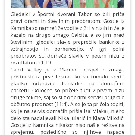
Gledalci v Športni dvorani Tabor so bili priča
pravi drami in številnim preobratom. Gostje iz
Kamnika so namreč že vodile z 2:1 v nizih in že je
kazalo na drugo zmago Calcita, a so jim pred
številnimi gledalci slavje preprečile bankirke z
vztrajnostjo in borbenostjo. V igri polni
preobratov so domače slavile v petem nizu z
rezultatom 21:19.
Calcit Volley je v Maribor prispel z zmago
prednosti iz prve tekme, ko so minulo sredo
gladko odpravile bankirke na domačem
parketu. Odločno so pričele tudi v prvem nizu
druge tekme, saj so si z dobrimi servisi priigrale
občutno prednost (11:4). A se je ta pričela topiti,
ko je na servis domačih prišla Iza Mlakar, njeno
delo sta nadaljevali Nika Jularić in Klara Milošič.
Gostje iz Kamnika nikakor niso našle rešitve na
sprejemu, posledično so njihove napade