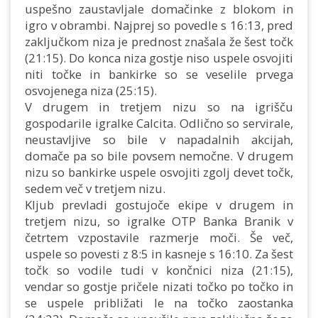
uspešno zaustavljale domačinke z blokom in
igro v obrambi. Najprej so povedle s 16:13, pred
zaključkom niza je prednost znašala že šest točk
(21:15). Do konca niza gostje niso uspele osvojiti
niti točke in bankirke so se veselile prvega
osvojenega niza (25:15).
V drugem in tretjem nizu so na igrišču
gospodarile igralke Calcita. Odlično so servirale,
neustavljive so bile v napadalnih akcijah,
domače pa so bile povsem nemočne. V drugem
nizu so bankirke uspele osvojiti zgolj devet točk,
sedem več v tretjem nizu.
Kljub prevladi gostujoče ekipe v drugem in
tretjem nizu, so igralke OTP Banka Branik v
četrtem vzpostavile razmerje moči. Še več,
uspele so povesti z 8:5 in kasneje s 16:10. Za šest
točk so vodile tudi v končnici niza (21:15),
vendar so gostje pričele nizati točko po točko in
se uspele približati le na točko zaostanka