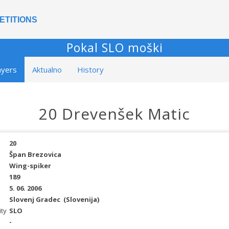
ETITIONS
Pokal SLO moški
ayers
Aktualno
History
20 Drevenšek Matic
20
Špan Brezovica
Wing-spiker
189
5. 06. 2006
Slovenj Gradec
(Slovenija)
ity
SLO
-