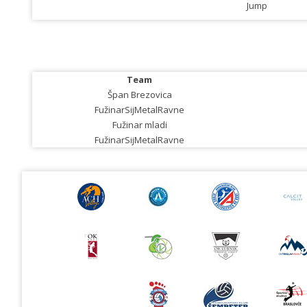
Jump
Team
Špan Brezovica
FužinarSijMetalRavne
Fužinar mladi
FužinarSijMetalRavne