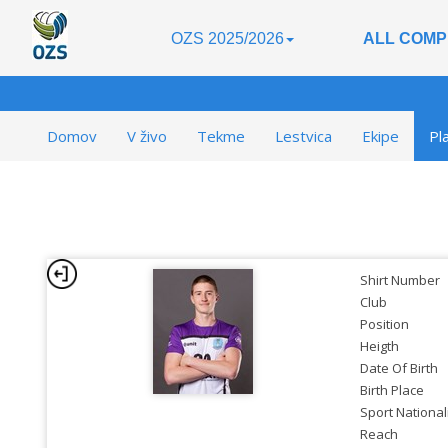
OZS 2025/2026
ALL COMP
Domov
V živo
Tekme
Lestvica
Ekipe
Pl
Shirt Number
Club
Position
Heigth
Date Of Birth
Birth Place
Sport National
Reach