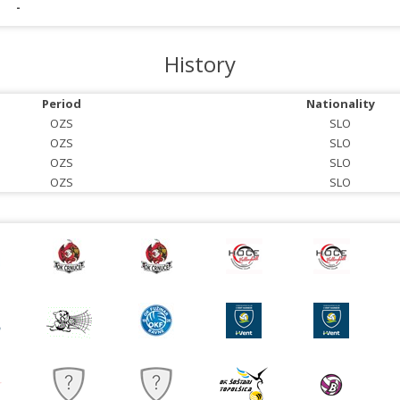
-
History
Period
Nationality
OZS
SLO
OZS
SLO
OZS
SLO
OZS
SLO