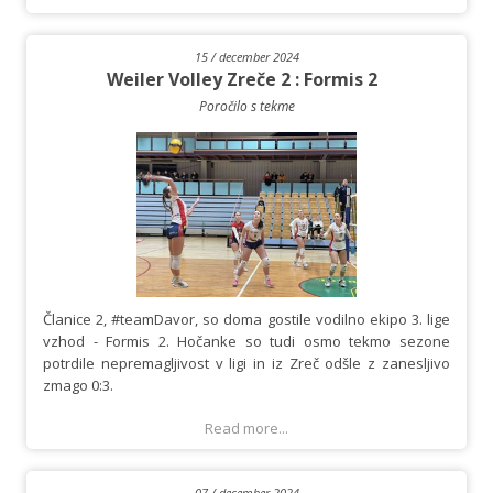
15 / december 2024
Weiler Volley Zreče 2 : Formis 2
Poročilo s tekme
Članice 2, #teamDavor, so doma gostile vodilno ekipo 3. lige
vzhod - Formis 2. Hočanke so tudi osmo tekmo sezone
potrdile nepremagljivost v ligi in iz Zreč odšle z zanesljivo
zmago 0:3.
Read more...
07 / december 2024