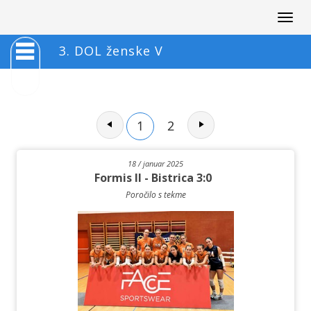
Togg
navig
3. DOL ženske V
1
2
18 / januar 2025
Formis II - Bistrica 3:0
Poročilo s tekme