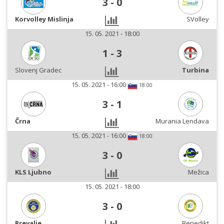
3
-
0
Korvolley Mislinja
SVolley
15. 05. 2021 - 18:00
1
-
3
Slovenj Gradec
Turbina
15. 05. 2021 - 16:00
18:00
3
-
1
Črna
Murania Lendava
15. 05. 2021 - 16:00
18:00
3
-
0
KLS Ljubno
Mežica
15. 05. 2021 - 18:00
3
-
0
Prevalje
Benedikt