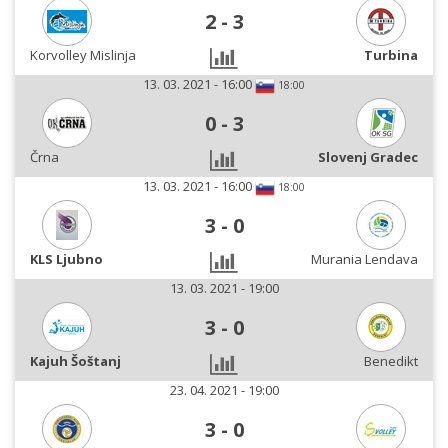
2
-
3
Korvolley Mislinja
Turbina
13. 03. 2021 - 16:00
18:00
0
-
3
Črna
Slovenj Gradec
13. 03. 2021 - 16:00
18:00
3
-
0
KLS Ljubno
Murania Lendava
13. 03. 2021 - 19:00
3
-
0
Kajuh Šoštanj
Benedikt
23. 04. 2021 - 19:00
3
-
0