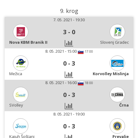
9. krog
7. 05. 2021 - 19:30
3
-
0
Nova KBM Branik II
Slovenj Gradec
8. 05. 2021 - 15:00
17:00
0
-
3
Mežica
Korvolley Mislinja
8. 05. 2021 - 16:00
18:00
0
-
3
SVolley
Črna
8. 05. 2021 - 19:00
0
-
3
Kajuh Šoštanj
Prevalje