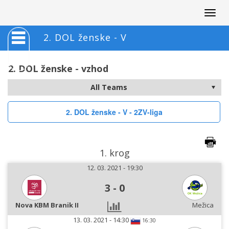
Togg
navig
2. DOL ženske - V
2. DOL ženske - vzhod
2. DOL ženske - V - 2ZV-liga
1. krog
12. 03. 2021 - 19:30
3
-
0
Nova KBM Branik II
Mežica
13. 03. 2021 - 14:30
16:30