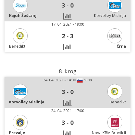
3
-
0
Kajuh Šoštanj
Korvolley Mislinja
17. 04. 2021 - 19:00
2
-
3
Benedikt
Črna
8. krog
24. 04. 2021 - 14:30
16:30
3
-
0
Korvolley Mislinja
Benedikt
24. 04. 2021 - 17:00
3
-
0
Prevalje
Nova KBM Branik II