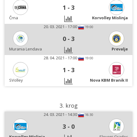
1
-
3
Črna
Korvolley Mislinja
20. 03. 2021 - 17:00
19:00
0
-
3
Murania Lendava
Prevalje
28. 04. 2021 - 17:00
19:00
1
-
3
SVolley
Nova KBM Branik II
3. krog
24. 03. 2021 - 14:30
16:30
3
-
0
Korvolley Mislinja
Slovenj Gradec