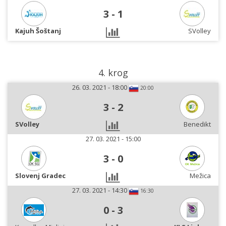
3
-
1
Kajuh Šoštanj
SVolley
4. krog
26. 03. 2021 - 18:00
20:00
3
-
2
SVolley
Benedikt
27. 03. 2021 - 15:00
3
-
0
Slovenj Gradec
Mežica
27. 03. 2021 - 14:30
16:30
0
-
3