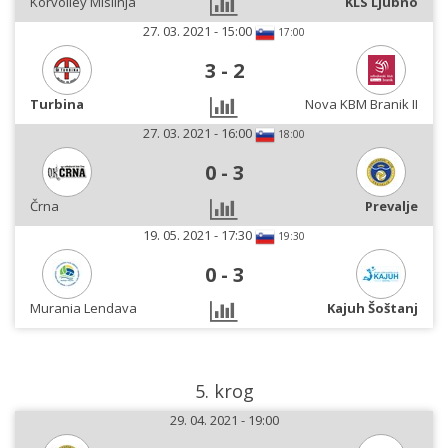
Korvolley Mislinja
KLS Ljubno
27. 03. 2021 - 15:00
17:00
3
-
2
Turbina
Nova KBM Branik II
27. 03. 2021 - 16:00
18:00
0
-
3
Črna
Prevalje
19. 05. 2021 - 17:30
19:30
0
-
3
Murania Lendava
Kajuh Šoštanj
5. krog
29. 04. 2021 - 19:00