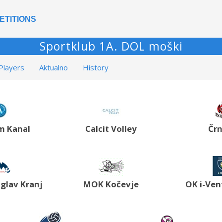
ETITIONS
Sportklub 1A. DOL moški
Players
Aktualno
History
m Kanal
Calcit Volley
Čr
glav Kranj
MOK Kočevje
OK i-Ven