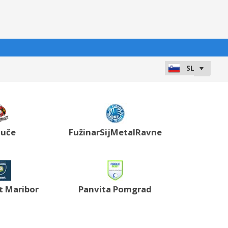
nuče
FužinarSijMetalRavne
t Maribor
Panvita Pomgrad