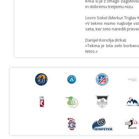
Krka si je z zmago zagotovil
in dobremu tretjemu nizu.
Lovro Sokol (Merkur Triglav K
»V tekmo nismo najbolje vsto
seta, ker smo naredili prev
Danijel Koncilja (Krka):
»Tekma je bila zelo borbena
letos.«