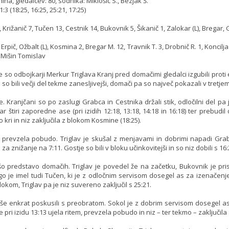
na, gledalcev: 80, sodnika: Miklošič S., Bezjak Š.
:3 (18:25, 16:25, 25:21, 17:25)
, Križanič 7, Tučen 13, Cestnik 14, Bukovnik 5, Šikanič 1, Zalokar (L), Bregar
Erpič, Ožbalt (L), Kosmina 2, Bregar M. 12, Travnik T. 3, Drobnič R. 1, Koncilja 
: Mišin Tomislav
je so odbojkarji Merkur Triglava Kranj pred domačimi gledalci izgubili proti
 so bili večji del tekme zanesljivejši, domači pa so največ pokazali v tretjem 
je. Kranjčani so po zaslugi Grabca in Cestnika držali stik, odločilni del p
štiri zaporedne ase (pri izidih 12:18, 13:18, 14:18 in 16:18) ter prebudi
kri in niz zaključila z blokom Kosmine (18:25).
 prevzela pobudo. Triglav je skušal z menjavami in dobrimi napadi Grabca
za znižanje na 7:11. Gostje so bili v bloku učinkovitejši in so niz dobili s 16:
ljšo predstavo domačih. Triglav je povedel že na začetku, Bukovnik je pr
 je imel tudi Tučen, ki je z odločnim servisom dosegel as za izenačenje
lokom, Triglav pa je niz suvereno zaključil s 25:21.
 še enkrat poskusili s preobratom. Sokol je z dobrim servisom dosegel a
je pri izidu 13:13 ujela ritem, prevzela pobudo in niz – ter tekmo – zaključila