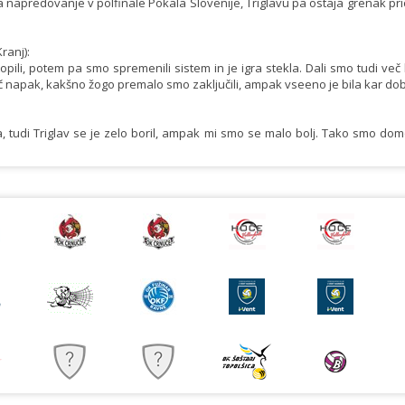
a napredovanje v polfinale Pokala Slovenije, Triglavu pa ostaja grenak pr
ranj):
pili, potem pa smo spremenili sistem in je igra stekla. Dali smo tudi ve
eč napak, kakšno žogo premalo smo zaključili, ampak vseeno je bila kar do
, tudi Triglav se je zelo boril, ampak mi smo se malo bolj. Tako smo do