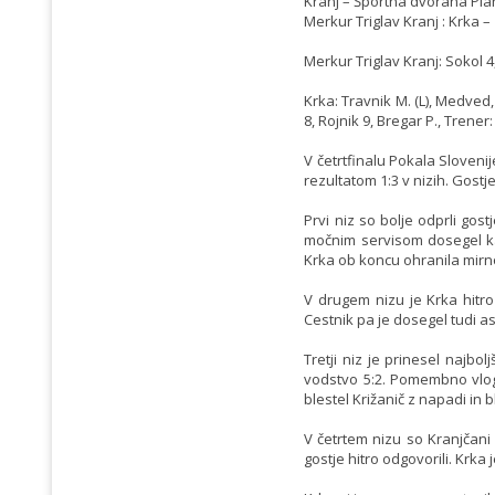
Kranj – Športna dvorana Plani
Merkur Triglav Kranj : Krka – 1
Merkur Triglav Kranj: Sokol 4
Krka: Travnik M. (L), Medved, 
8, Rojnik 9, Bregar P., Trener
V četrtfinalu Pokala Sloveni
rezultatom 1:3 v nizih. Gostje
Prvi niz so bolje odprli gost
močnim servisom dosegel kar 
Krka ob koncu ohranila mirno 
V drugem nizu je Krka hitro
Cestnik pa je dosegel tudi as 
Tretji niz je prinesel najbo
vodstvo 5:2. Pomembno vlogo
blestel Križanič z napadi in b
V četrtem nizu so Kranjčani
gostje hitro odgovorili. Krka 