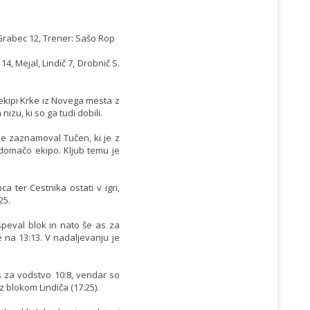
, Grabec 12, Trener: Sašo Rop
14, Mejal, Lindič 7, Drobnič S.
 ekipi Krke iz Novega mesta z
nizu, ki so ga tudi dobili.
a je zaznamoval Tučen, ki je z
l domačo ekipo. Kljub temu je
 ter Cestnika ostati v igri,
25.
ispeval blok in nato še as za
 na 13:13. V nadaljevanju je
s za vodstvo 10:8, vendar so
 z blokom Lindiča (17:25).