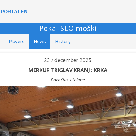
IEPORTALEN
Pokal SLO moški
Players
News
History
23 / december 2025
MERKUR TRIGLAV KRANJ : KRKA
Poročilo s tekme