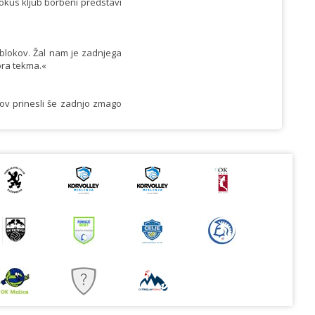
iokus kljub borbeni predstavi
č blokov. Žal nam je zadnjega
bra tekma.«
mov prinesli še zadnjo zmago