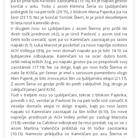
pa so prišli tudi na točko zaostanka (15:16), ko je napad gostov
končal v avtu. Toda z asom Klemna Šena so Ljubljančani
pobegnili že na pet točk (20:15), z blokom Alena Pajenka pa na
šest (23:17). Niz je končal Tonček Štern, ki je pred desetletjem
tri leta nosil kamniški dres.
V drugem nizu so Ljubljančani z asom Šterna prvi prišli do
dveh točk prednosti (4:2), a je Uroš Pavlović z asom izid na
četrti točki izenačil, spet pa so Kamničani zaostajali po lastni
napaki (5:7). Luka Marovt je poskrbel za novo najvišje vodstvo
ACH Volleyja (9:6), po novi domači napaki pa je bilo 14:10 za
ljubljanske odbojkarje. Kamničani so se sicer dobro borili,
rešili nekaj težkih žog, po napaki gostov pa so prepolovili svoj
zaostanek (17:19). Ne za dolgo, kajti po novi točki Šterna in
nato še Kržiča, pri čemer je imel s servisom pomembno vlogo
Alen Pajenk, je bilo znova plus štiri za ljubljansko ekipo (21:17).
Z asom Šena so gostje prišli do petih zaključnih žog, drugo je
zaključil Janez Janž Kržič.
Tudi v tretjem nizu so Ljubljančani, tokrat z blokom Pajenka,
povedli s 4:2, vendar je Pavlović že na peti točki izid izenačil. A
veselje domače ekipe ni dolgo trajalo, kajti po novi lastni
napaki so Kamničani zaostajali za štiri točke (6:10). Do nove
največje prednosti je ACH Volley prišel po zaslugi Marovta
(13:8), vendar se Calcitovi odbojkarji še niso predali, saj so se z
asom Martina Valenčiča približali na tri točke zaostanka
(10:13). Namesto priključka so Kamničani po asu Šterna in