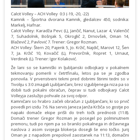
Calcit Volley – ACH Volley 0:3 (-19, -20, -22)
Kamnik – Športna dvorana Kamnik, gledalcev 450, sodnika:
Markelj, Hafnar.
Calcit Volley: Karadža Pevc (L), Jančič, Nanut, Lazar 4, Valenčič
7, Suhadolnik, Bošnjak 5, Okroglič 2, Drnovšek, Oman 14,
Blaževič 2, Pavlović 7. Trener: Gregor Rozman.
ACH Volley: Štern 20, Pajenk 5, Jo. Kržič, Najdič, Marovt 12, Šen
7, Ja. Kržič 10, Kovačič (L), Prevorčnik, Ropret 1, Urnaut,
Verdinek (L). Trener: Igor Kolaković.
Že lani so se kamniški in ljubljanski odbojkarji v pokalnem
tekmovanju pomerili v četrtfinalu, letos pa se je zgodba
ponovila. V prvenstveni tekmi pred dobrimi štirimi tedni so v
Tivoliju s 3:0 zmagali Ljubljančani, brez izgubljenega niza pa so
dobili tudi pokalni obračun, čeprav si tudi odbojkarji Calcit
Volleyja zaslužijo pohvale za svoj odpor.
Kamničani so hrabro začeli obračun z Ljubljančani, ki so prvič
povedli pri izidu 7:6. Na servis Janeza Janža Kržiča so gostje po
napaki domače ekipe prišli do treh točk prednosti (11:8).
Domači trener Gregor Rozman je posegel po polminutnem
premoru, tudi po njem pa so branilci pokalnega in državnega
naslova z asom svojega blokerja dosegli še eno točko. Jurij
Oman je z napadom prepolovil zaostanek na 11:13, domačini