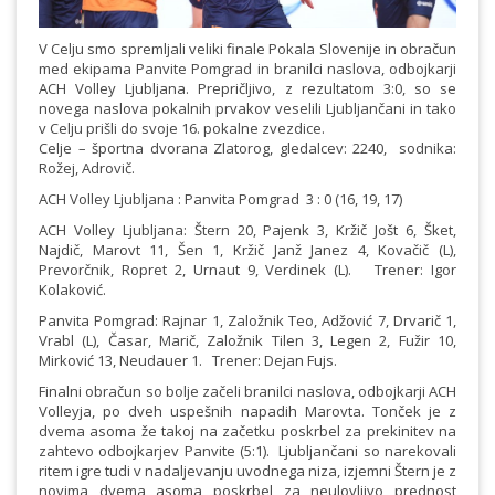
V Celju smo spremljali veliki finale Pokala Slovenije in obračun
med ekipama Panvite Pomgrad in branilci naslova, odbojkarji
ACH Volley Ljubljana. Prepričljivo, z rezultatom 3:0, so se
novega naslova pokalnih prvakov veselili Ljubljančani in tako
v Celju prišli do svoje 16. pokalne zvezdice.
Celje – športna dvorana Zlatorog, gledalcev: 2240, sodnika:
Rožej, Adrovič.
ACH Volley Ljubljana : Panvita Pomgrad 3 : 0 (16, 19, 17)
ACH Volley Ljubljana: Štern 20, Pajenk 3, Kržič Jošt 6, Šket,
Najdič, Marovt 11, Šen 1, Kržič Janž Janez 4, Kovačič (L),
Prevorčnik, Ropret 2, Urnaut 9, Verdinek (L). Trener: Igor
Kolaković.
Panvita Pomgrad: Rajnar 1, Založnik Teo, Adžović 7, Drvarič 1,
Vrabl (L), Časar, Marič, Založnik Tilen 3, Legen 2, Fužir 10,
Mirković 13, Neudauer 1. Trener: Dejan Fujs.
Finalni obračun so bolje začeli branilci naslova, odbojkarji ACH
Volleyja, po dveh uspešnih napadih Marovta. Tonček je z
dvema asoma že takoj na začetku poskrbel za prekinitev na
zahtevo odbojkarjev Panvite (5:1). Ljubljančani so narekovali
ritem igre tudi v nadaljevanju uvodnega niza, izjemni Štern je z
novima dvema asoma poskrbel za neulovljivo prednost