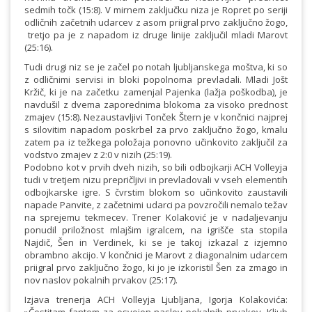
sedmih točk (15:8). V mirnem zaključku niza je Ropret po seriji
odličnih začetnih udarcev z asom priigral prvo zaključno žogo,
tretjo pa je z napadom iz druge linije zaključil mladi Marovt
(25:16).
Tudi drugi niz se je začel po notah ljubljanskega moštva, ki so
z odličnimi servisi in bloki popolnoma prevladali. Mladi Jošt
Kržič, ki je na začetku zamenjal Pajenka (lažja poškodba), je
navdušil z dvema zaporednima blokoma za visoko prednost
zmajev (15:8). Nezaustavljivi Tonček Štern je v končnici najprej
s silovitim napadom poskrbel za prvo zaključno žogo, kmalu
zatem pa iz težkega položaja ponovno učinkovito zaključil za
vodstvo zmajev z 2:0 v nizih (25:19).
Podobno kot v prvih dveh nizih, so bili odbojkarji ACH Volleyja
tudi v tretjem nizu prepričljivi in prevladovali v vseh elementih
odbojkarske igre. S čvrstim blokom so učinkovito zaustavili
napade Panvite, z začetnimi udarci pa povzročili nemalo težav
na sprejemu tekmecev. Trener Kolaković je v nadaljevanju
ponudil priložnost mlajšim igralcem, na igrišče sta stopila
Najdič, Šen in Verdinek, ki se je takoj izkazal z izjemno
obrambno akcijo. V končnici je Marovt z diagonalnim udarcem
priigral prvo zaključno žogo, ki jo je izkoristil Šen za zmago in
nov naslov pokalnih prvakov (25:17).
Izjava trenerja ACH Volleyja Ljubljana, Igorja Kolakovića: