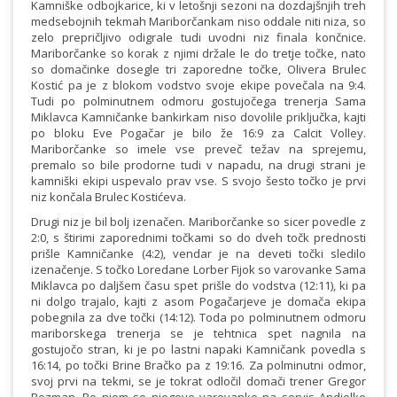
Kamniške odbojkarice, ki v letošnji sezoni na dozdajšnjih treh
medsebojnih tekmah Mariborčankam niso oddale niti niza, so
zelo prepričljivo odigrale tudi uvodni niz finala končnice.
Mariborčanke so korak z njimi držale le do tretje točke, nato
so domačinke dosegle tri zaporedne točke, Olivera Brulec
Kostić pa je z blokom vodstvo svoje ekipe povečala na 9:4.
Tudi po polminutnem odmoru gostujočega trenerja Sama
Miklavca Kamničanke bankirkam niso dovolile priključka, kajti
po bloku Eve Pogačar je bilo že 16:9 za Calcit Volley.
Mariborčanke so imele vse preveč težav na sprejemu,
premalo so bile prodorne tudi v napadu, na drugi strani je
kamniški ekipi uspevalo prav vse. S svojo šesto točko je prvi
niz končala Brulec Kostićeva.
Drugi niz je bil bolj izenačen. Mariborčanke so sicer povedle z
2:0, s štirimi zaporednimi točkami so do dveh točk prednosti
prišle Kamničanke (4:2), vendar je na deveti točki sledilo
izenačenje. S točko Loredane Lorber Fijok so varovanke Sama
Miklavca po daljšem času spet prišle do vodstva (12:11), ki pa
ni dolgo trajalo, kajti z asom Pogačarjeve je domača ekipa
pobegnila za dve točki (14:12). Toda po polminutnem odmoru
mariborskega trenerja se je tehtnica spet nagnila na
gostujočo stran, ki je po lastni napaki Kamničank povedla s
16:14, po točki Brine Bračko pa z 19:16. Za polminutni odmor,
svoj prvi na tekmi, se je tokrat odločil domači trener Gregor