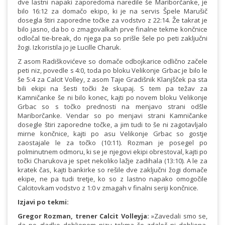
dve lastni napaki zaporedoma naredile še Mariborčanke, je
bilo 16:12 za domačo ekipo, ki je na servis Špele Marušič
dosegla štiri zaporedne točke za vodstvo z 22:14. Že takrat je
bilo jasno, da bo o zmagovalkah prve finalne tekme končnice
odločal tie-break, do njega pa so prišle šele po peti zaključni
žogi. Izkoristila jo je Lucille Charuk.
Z asom Radiškovićeve so domače odbojkarice odlično začele
peti niz, povedle s 4:0, toda po bloku Velikonje Grbac je bilo le
še 5:4 za Calcit Volley, z asom Taje Gradišnik Klanjšček pa sta
bili ekipi na šesti točki že skupaj. S tem pa težav za
Kamničanke še ni bilo konec, kajti po novem bloku Velikonje
Grbac so s točko prednosti na menjavo strani odšle
Mariborčanke. Vendar so po menjavi strani Kamničanke
dosegle štiri zaporedne točke, a jim tudi to še ni zagotavljalo
mirne končnice, kajti po asu Velikonje Grbac so gostje
zaostajale le za točko (10:11). Rozman je posegel po
polminutnem odmoru, ki se je njegovi ekipi obrestoval, kajti po
točki Charukova je spet nekoliko lažje zadihala (13:10). A le za
kratek čas, kajti bankirke so rešile dve zaključni žogi domače
ekipe, ne pa tudi tretje, ko so z lastno napako omogočile
Calcitovkam vodstvo z 1:0 v zmagah v finalni seriji končnice.
Izjavi po tekmi:
Gregor Rozman, trener Calcit Volleyja:
»Zavedali smo se,