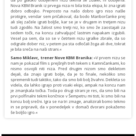
da po gladko dobljenem nizu tekma še zdaleč ni dobljena.
Nova KBM Branik iz prvega niza ni bila tista ekipa, ki zna igrati
dobro odbojko. Preprosto na našo dobro igro niso našle
protiigre, vendar sem pričakoval, da bodo Mariborčanke prej
ali slej začele igrati boljše, kar se je v drugem in tretjem nizu
tudi zgodilo. Na žalost smo tretji niz, ko smo že zaostajali za
sedem točk, na koncu zahvaljujoč lastnim napakam izgubili.
Vesel pa sem, da so se v četrtem nizu igralke zbrale, da so
odigrale dober niz, v petem pa sta odločali žoga ali dve, tokrat
je bila sreča na naši strani.«
Samo Miklavc, trener Nove KBM Branika:
»V prvem nizu se
nam je pokazal film s prejšnjih treh tekem s Kamničankami, ko
nismo osvojili niti niza. Pred drugim nizom smo dekletom
dejali, da znajo igrati bolje, da je to finale, nekoliko smo
spremenili tudi taktiko, tako da smo bili bolj živahni. Dekleta so
videla, da lahko igrajo proti vsaki ekipi, ampak na koncu nam
je zmanjkala točka. Toda po drugi strani je res, da smo bili na
prvi polfinalni tekmi končnice v Šempetru mi tisti, ki smo bili na
koncu bolj srečni. Igra se na tri zmage, analizirali bomo tekmo
in se pripravili, da v ponedeljek v domači dvorani pokažemo
še boljšo igro.«