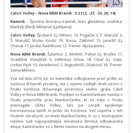
Calcit Volley – Nova KBM Branik 3:2 (12, -27, -23, 20, 14)
Kamnik
– Športna dvorana Kamnik, brez gledalcev, sodnika:
Markelj (Bled), Milojević (Ljubljana).
Calcit Volley:
Špoljarič (L), Mihevc 10, Pogačar 3, P. Marušič 3,
Š. Marušič, Brulec Kostić 19, Boisa, Zatković 15, Janežič (L),
Charuk 17, Jerala, Radišković 12. Trener: Aljoša Jemec.
Nova KBM Branik:
Šalamun 2, Winkler, Pahor (L), Bračko 11,
Gradišnik Klanjšček 9, Velikonja Grbac 18, Cikač (L), Galić,
Lorber Fijok 13, Veselinović 2, Avgustinčič, Džaković 16. Trener:
Samo Miklavc.
Vse od leta 2010, ko so kamniške odbojkarice prvič prišle so
naslova državnih prvakinj, sta z izjemo zadnjih dveh sezon v
finalu končnice državnega prvenstva vedno igrala Calcit
Volley in Nova KBM Branik. Predlani so Kamničankam nastop v
finalu preprečile prav Mariborčanke, ki so nato v finalu
premagale GEN-I Volley, lani pa zaradi epidemije
koronavirusa sploh ni prišlo do končnice. Več uspeha v teh
finalnih obračunih so imele Mariborčanke, ki so s šestnajstimi
naslovi tudi najuspešnejša slovenska ženska odbojkarska
ekipa, Kamničanke so s štirimi naslovi na drugem mestu.