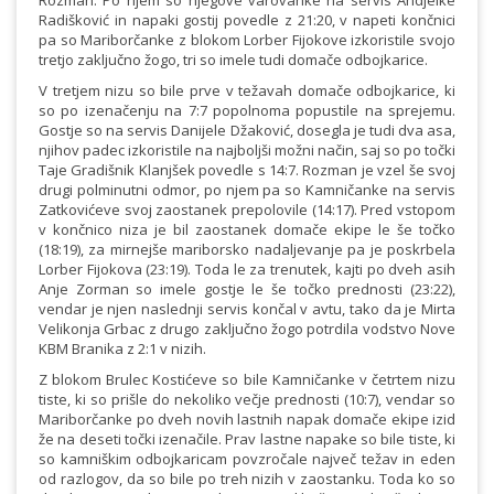
Rozman. Po njem so njegove varovanke na servis Andjelke
Radišković in napaki gostij povedle z 21:20, v napeti končnici
pa so Mariborčanke z blokom Lorber Fijokove izkoristile svojo
tretjo zaključno žogo, tri so imele tudi domače odbojkarice.
V tretjem nizu so bile prve v težavah domače odbojkarice, ki
so po izenačenju na 7:7 popolnoma popustile na sprejemu.
Gostje so na servis Danijele Džaković, dosegla je tudi dva asa,
njihov padec izkoristile na najboljši možni način, saj so po točki
Taje Gradišnik Klanjšek povedle s 14:7. Rozman je vzel še svoj
drugi polminutni odmor, po njem pa so Kamničanke na servis
Zatkovićeve svoj zaostanek prepolovile (14:17). Pred vstopom
v končnico niza je bil zaostanek domače ekipe le še točko
(18:19), za mirnejše mariborsko nadaljevanje pa je poskrbela
Lorber Fijokova (23:19). Toda le za trenutek, kajti po dveh asih
Anje Zorman so imele gostje le še točko prednosti (23:22),
vendar je njen naslednji servis končal v avtu, tako da je Mirta
Velikonja Grbac z drugo zaključno žogo potrdila vodstvo Nove
KBM Branika z 2:1 v nizih.
Z blokom Brulec Kostićeve so bile Kamničanke v četrtem nizu
tiste, ki so prišle do nekoliko večje prednosti (10:7), vendar so
Mariborčanke po dveh novih lastnih napak domače ekipe izid
že na deseti točki izenačile. Prav lastne napake so bile tiste, ki
so kamniškim odbojkaricam povzročale največ težav in eden
od razlogov, da so bile po treh nizih v zaostanku. Toda ko so