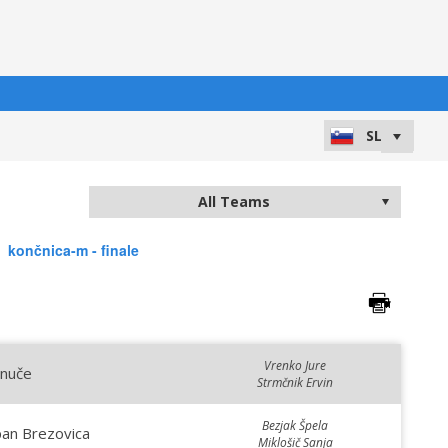
končnica-m - finale
Vrenko Jure
rnuče
Strmčnik Ervin
Bezjak Špela
an Brezovica
Miklošič Sanja