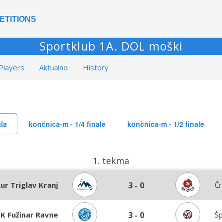
ETITIONS
Sportklub 1A. DOL moški
Players
Aktualno
History
ala
končnica-m - 1/4 finale
končnica-m - 1/2 finale
1. tekma
ur Triglav Kranj
3
-
0
Č
K Fužinar Ravne
3
-
0
Šp