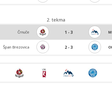
2. tekma
Črnuče
1
-
3
M
Špan Brezovica
2
-
3
O