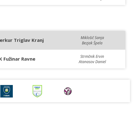
Miklošič Sanja
erkur Triglav Kranj
Bezjak Špela
Strmčnik Ervin
K Fužinar Ravne
Atanasov Daniel