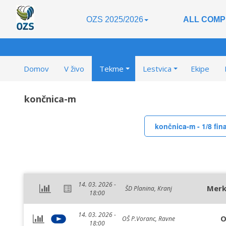
OZS 2025/2026
ALL COMP
Domov
V živo
Tekme
Lestvica
Ekipe
končnica-m
končnica-m - 1/8 fin
14. 03. 2026 -
Merk
ŠD Planina, Kranj
18:00
14. 03. 2026 -
O
OŠ P.Voranc, Ravne
18:00