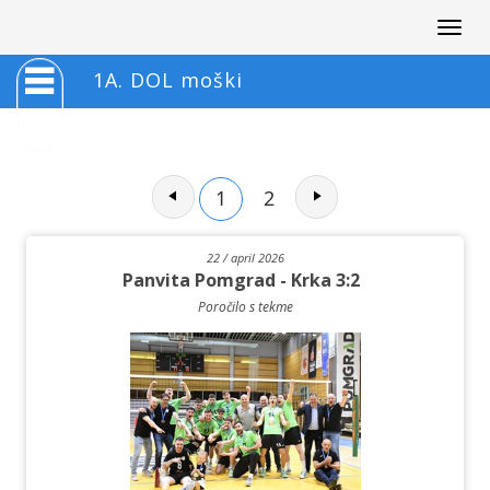
Togg
navig
1A. DOL moški
1
2
22 / april 2026
Panvita Pomgrad - Krka 3:2
Poročilo s tekme