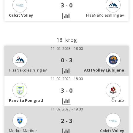
3
-
0
Calcit Volley
HišaNaKolesihTriglav
18. krog
11. 02. 2023 - 18:00
0
-
3
HišaNaKolesihTriglav
ACH Volley Ljubljana
11. 02. 2023 - 18:00
3
-
0
Panvita Pomgrad
Črnuče
11. 02. 2023 - 19:00
2
-
3
Merkur Maribor
Calcit Volley