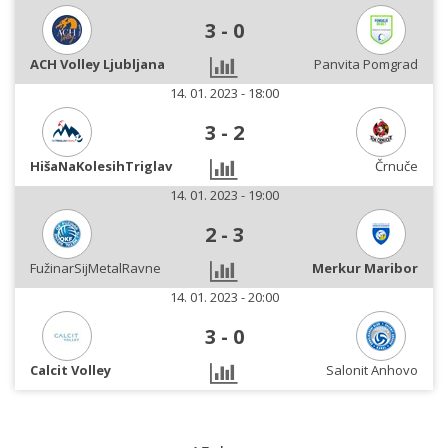
3
-
0
ACH Volley Ljubljana
Panvita Pomgrad
14. 01. 2023 - 18:00
3
-
2
HišaNaKolesihTriglav
Črnuče
14. 01. 2023 - 19:00
2
-
3
FužinarSijMetalRavne
Merkur Maribor
14. 01. 2023 - 20:00
3
-
0
Calcit Volley
Salonit Anhovo