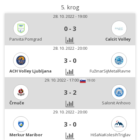
5. krog
28. 10. 2022 - 19:00
0
-
3
Panvita Pomgrad
Calcit Volley
28. 10. 2022 - 20:00
3
-
0
ACH Volley Ljubljana
FužinarSijMetalRavne
29. 10. 2022 - 17:00
19:00
3
-
2
Črnuče
Salonit Anhovo
29. 10. 2022 - 20:00
3
-
0
Merkur Maribor
HišaNaKolesihTriglav