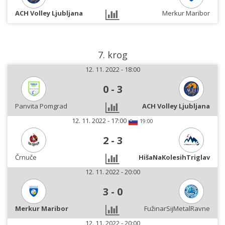
ACH Volley Ljubljana
Merkur Maribor
7. krog
12. 11. 2022 - 18:00
0
-
3
Panvita Pomgrad
ACH Volley Ljubljana
12. 11. 2022 - 17:00
19:00
2
-
3
Črnuče
HišaNaKolesihTriglav
12. 11. 2022 - 20:00
3
-
0
Merkur Maribor
FužinarSijMetalRavne
12. 11. 2022 - 20:00