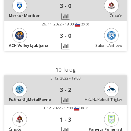
3
-
0
Merkur Maribor
Črnuče
26. 11. 2022 - 18:00
20:00
3
-
0
ACH Volley Ljubljana
Salonit Anhovo
10. krog
3. 12. 2022 - 19:00
3
-
2
FužinarSijMetalRavne
HišaNaKolesihTriglav
3. 12. 2022 - 17:00
19:00
1
-
3
Črnuče
Panvita Pomgrad