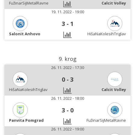
FužinarSijMetalRavne
Calcit Volley
19. 11. 2022 - 19:00
3
-
1
Salonit Anhovo
HišaNaKolesihTriglav
9. krog
26. 11. 2022 - 17:30
0
-
3
HišaNaKolesihTriglav
Calcit Volley
26. 11. 2022 - 18:00
3
-
0
Panvita Pomgrad
FužinarSijMetalRavne
26. 11. 2022 - 19:00