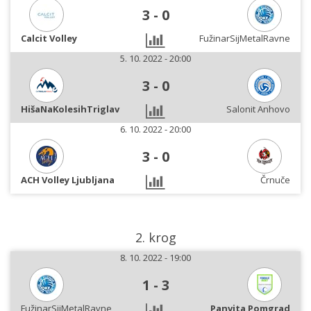
3
-
0
Calcit Volley
FužinarSijMetalRavne
5. 10. 2022 - 20:00
3
-
0
HišaNaKolesihTriglav
Salonit Anhovo
6. 10. 2022 - 20:00
3
-
0
ACH Volley Ljubljana
Črnuče
2. krog
8. 10. 2022 - 19:00
1
-
3
FužinarSijMetalRavne
Panvita Pomgrad