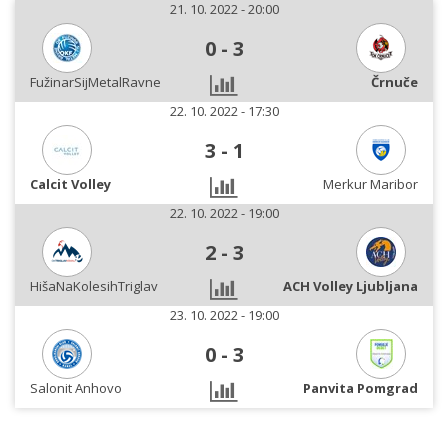
21. 10. 2022 - 20:00
0
-
3
FužinarSijMetalRavne
Črnuče
22. 10. 2022 - 17:30
3
-
1
Calcit Volley
Merkur Maribor
22. 10. 2022 - 19:00
2
-
3
HišaNaKolesihTriglav
ACH Volley Ljubljana
23. 10. 2022 - 19:00
0
-
3
Salonit Anhovo
Panvita Pomgrad