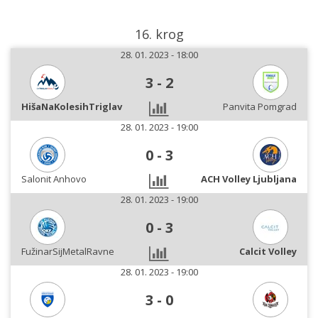
16. krog
28. 01. 2023 - 18:00
3
-
2
HišaNaKolesihTriglav
Panvita Pomgrad
28. 01. 2023 - 19:00
0
-
3
Salonit Anhovo
ACH Volley Ljubljana
28. 01. 2023 - 19:00
0
-
3
FužinarSijMetalRavne
Calcit Volley
28. 01. 2023 - 19:00
3
-
0