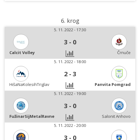
6. krog
5. 11. 2022 - 17:30
3
-
0
Calcit Volley
Črnuče
5. 11. 2022 - 18:00
2
-
3
HišaNaKolesihTriglav
Panvita Pomgrad
5. 11. 2022 - 19:00
3
-
0
FužinarSijMetalRavne
Salonit Anhovo
5. 11. 2022 - 20:00
3
-
0