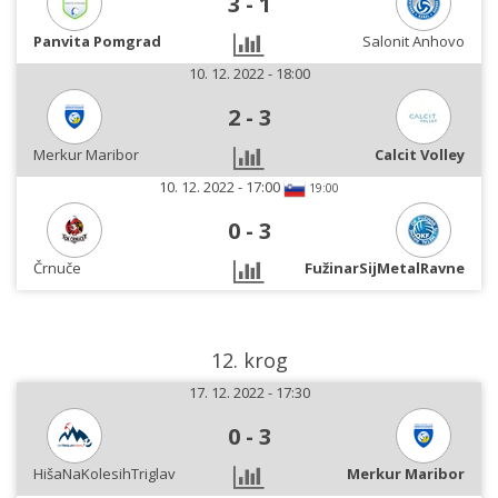
3
-
1
Panvita Pomgrad
Salonit Anhovo
10. 12. 2022 - 18:00
2
-
3
Merkur Maribor
Calcit Volley
10. 12. 2022 - 17:00
19:00
0
-
3
Črnuče
FužinarSijMetalRavne
12. krog
17. 12. 2022 - 17:30
0
-
3
HišaNaKolesihTriglav
Merkur Maribor