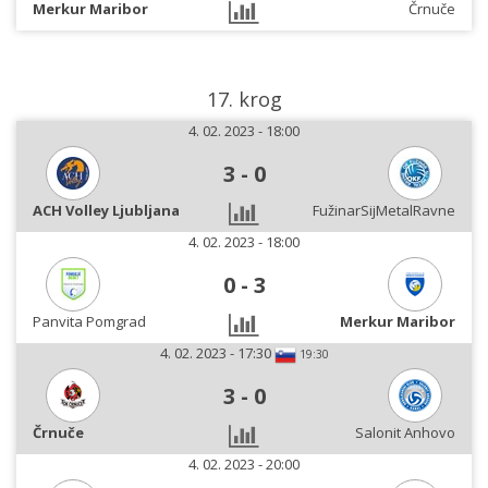
Merkur Maribor
Črnuče
17. krog
4. 02. 2023 - 18:00
3
-
0
ACH Volley Ljubljana
FužinarSijMetalRavne
4. 02. 2023 - 18:00
0
-
3
Panvita Pomgrad
Merkur Maribor
4. 02. 2023 - 17:30
19:30
3
-
0
Črnuče
Salonit Anhovo
4. 02. 2023 - 20:00