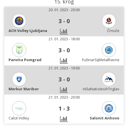
15. krog
20. 01. 2023 - 20:00
3
-
0
ACH Volley Ljubljana
Črnuče
21. 01. 2023 - 18:00
3
-
0
Panvita Pomgrad
FužinarSijMetalRavne
21. 01. 2023 - 19:00
3
-
0
Merkur Maribor
HišaNaKolesihTriglav
21. 01. 2023 - 20:00
1
-
3
Calcit Volley
Salonit Anhovo