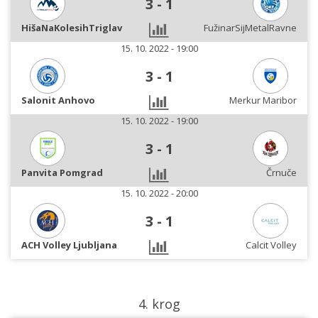
3
-
1
HišaNaKolesihTriglav
FužinarSijMetalRavne
15. 10. 2022 - 19:00
3
-
1
Salonit Anhovo
Merkur Maribor
15. 10. 2022 - 19:00
3
-
1
Panvita Pomgrad
Črnuče
15. 10. 2022 - 20:00
3
-
1
ACH Volley Ljubljana
Calcit Volley
4. krog