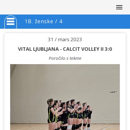
Togg
navig
1B. ženske / 4
31 / mars 2023
VITAL LJUBLJANA - CALCIT VOLLEY II 3:0
Poročilo s tekme