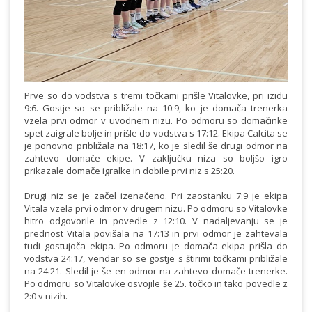
Prve so do vodstva s tremi točkami prišle Vitalovke, pri izidu
9:6. Gostje so se približale na 10:9, ko je domača trenerka
vzela prvi odmor v uvodnem nizu. Po odmoru so domačinke
spet zaigrale bolje in prišle do vodstva s 17:12. Ekipa Calcita se
je ponovno približala na 18:17, ko je sledil še drugi odmor na
zahtevo domače ekipe. V zaključku niza so boljšo igro
prikazale domače igralke in dobile prvi niz s 25:20.
Drugi niz se je začel izenačeno. Pri zaostanku 7:9 je ekipa
Vitala vzela prvi odmor v drugem nizu. Po odmoru so Vitalovke
hitro odgovorile in povedle z 12:10. V nadaljevanju se je
prednost Vitala povišala na 17:13 in prvi odmor je zahtevala
tudi gostujoča ekipa. Po odmoru je domača ekipa prišla do
vodstva 24:17, vendar so se gostje s štirimi točkami približale
na 24:21. Sledil je še en odmor na zahtevo domače trenerke.
Po odmoru so Vitalovke osvojile še 25. točko in tako povedle z
2:0 v nizih.