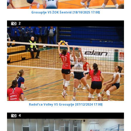
Grosuplje VS ŽOK Šentvid [18/10/2025 17:00]
2
Radol'ca Volley VS Grosuplje [07/12/2024 17:00]
4