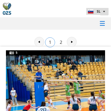
1
2
5