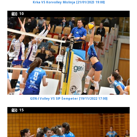
Krka VS Korvolley Mislinja [21/01/2023 19:00]
10
GEN-I Volley VS SIP Šempeter [19/11/2022 17:00]
15