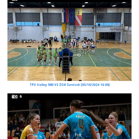
TPV Volley NM VS ŽOK Šentvid [05/10/2024 16:00]
6