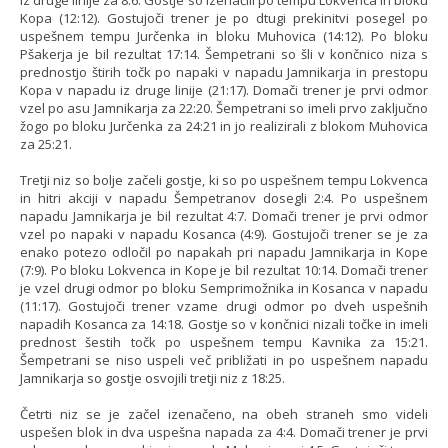
Kopa (12:12). Gostujoči trener je po dtugi prekinitvi posegel po
uspešnem tempu Jurčenka in bloku Muhovica (14:12). Po bloku
Pšakerja je bil rezultat 17:14. Šempetrani so šli v končnico niza s
prednostjo štirih točk po napaki v napadu Jamnikarja in prestopu
Kopa v napadu iz druge linije (21:17). Domači trener je prvi odmor
vzel po asu Jamnikarja za 22:20. Šempetrani so imeli prvo zaključno
žogo po bloku Jurčenka za 24:21 in jo realizirali z blokom Muhovica
za 25:21.
Tretji niz so bolje začeli gostje, ki so po uspešnem tempu Lokvenca
in hitri akciji v napadu Šempetranov dosegli 2:4. Po uspešnem
napadu Jamnikarja je bil rezultat 4:7. Domači trener je prvi odmor
vzel po napaki v napadu Kosanca (4:9). Gostujoči trener se je za
enako potezo odločil po napakah pri napadu Jamnikarja in Kope
(7:9). Po bloku Lokvenca in Kope je bil rezultat 10:14. Domači trener
je vzel drugi odmor po bloku Semprimožnika in Kosanca v napadu
(11:17). Gostujoči trener vzame drugi odmor po dveh uspešnih
napadih Kosanca za 14:18. Gostje so v končnici nizali točke in imeli
prednost šestih točk po uspešnem tempu Kavnika za 15:21.
Šempetrani se niso uspeli več približati in po uspešnem napadu
Jamnikarja so gostje osvojili tretji niz z 18:25.
Četrti niz se je začel izenačeno, na obeh straneh smo videli
uspešen blok in dva uspešna napada za 4:4. Domači trener je prvi