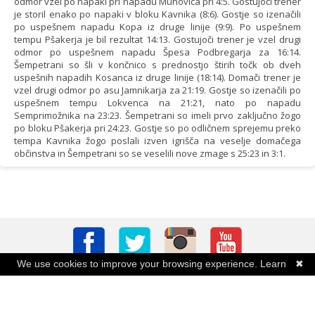
odmor vzel po napaki pri napadu Muhovica pri 4:5. Gostujoči trener
je storil enako po napaki v bloku Kavnika (8:6). Gostje so izenačili
po uspešnem napadu Kopa iz druge linije (9:9). Po uspešnem
tempu Pšakerja je bil rezultat 14:13. Gostujoči trener je vzel drugi
odmor po uspešnem napadu Špesa Podbregarja za 16:14.
Šempetrani so šli v končnico s prednostjo štirih točk ob dveh
uspešnih napadih Kosanca iz druge linije (18:14). Domači trener je
vzel drugi odmor po asu Jamnikarja za 21:19. Gostje so izenačili po
uspešnem tempu Lokvenca na 21:21, nato po napadu
Semprimožnika na 23:23. Šempetrani so imeli prvo zaključno žogo
po bloku Pšakerja pri 24:23. Gostje so po odličnem sprejemu preko
tempa Kavnika žogo poslali izven igrišča na veselje domačega
občinstva in Šempetrani so se veselili nove zmage s 25:23 in 3:1.
We use cookies to improve your browsing experience.
Learn
✖
more
Powered by
PRIVACY POLICY