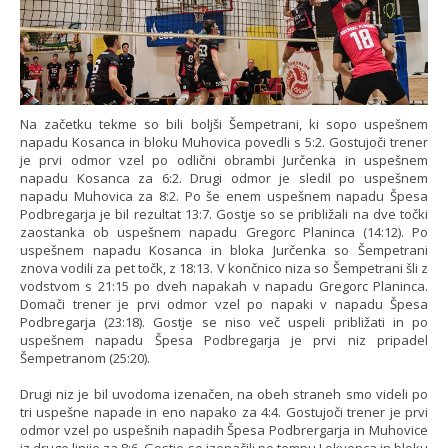
Na začetku tekme so bili boljši Šempetrani, ki sopo uspešnem
napadu Kosanca in bloku Muhovica povedli s 5:2. Gostujoči trener
je prvi odmor vzel po odlični obrambi Jurčenka in uspešnem
napadu Kosanca za 6:2. Drugi odmor je sledil po uspešnem
napadu Muhovica za 8:2. Po še enem uspešnem napadu Špesa
Podbregarja je bil rezultat 13:7. Gostje so se približali na dve točki
zaostanka ob uspešnem napadu Gregorc Planinca (14:12). Po
uspešnem napadu Kosanca in bloka Jurčenka so Šempetrani
znova vodili za pet točk, z 18:13. V končnico niza so Šempetrani šli z
vodstvom s 21:15 po dveh napakah v napadu Gregorc Planinca.
Domači trener je prvi odmor vzel po napaki v napadu Špesa
Podbregarja (23:18). Gostje se niso več uspeli približati in po
uspešnem napadu Špesa Podbregarja je prvi niz pripadel
Šempetranom (25:20).
Drugi niz je bil uvodoma izenačen, na obeh straneh smo videli po
tri uspešne napade in eno napako za 4:4. Gostujoči trener je prvi
odmor vzel po uspešnih napadih Špesa Podbrergarja in Muhovice
iz druge linije za 8:6. Gostje so izenačili po tempu Lokvenca in bloku