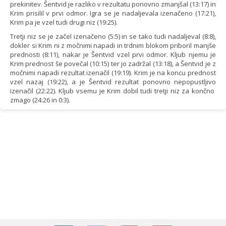
prekinitev. Šentvid je razliko v rezultatu ponovno zmanjšal (13:17) in
Krim prisilil v prvi odmor. Igra se je nadaljevala izenačeno (17:21),
Krim pa je vzel tudi drugi niz (19:25).
Tretji niz se je začel izenačeno (5:5) in se tako tudi nadaljeval (8:8),
dokler si Krim ni z močnimi napadi in trdnim blokom priboril manjše
prednosti (8:11), nakar je Šentvid vzel prvi odmor. Kljub njemu je
Krim prednost še povečal (10:15) ter jo zadržal (13:18), a Šentvid je z
močnimi napadi rezultat izenačil (19:19). Krim je na koncu prednost
vzel nazaj (19:22), a je Šentvid rezultat ponovno nepopustljivo
izenačil (22:22). Kljub vsemu je Krim dobil tudi tretji niz za končno
zmago (24:26 in 0:3).