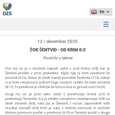
12 / december 2025
ŽOK ŠENTVID - OD KRIM 0:3
Poročilo s tekme
Prvi niz se je z močnimi napadi začel v prid Krima (3:8), kar je
Šentvid prisililo v prvo prekinitev. Kljub njej je Krim prednost še
povečal (4:12), čemur je sledil manjši povratek Šentvida (7:13), nakar
si je Krim neizprosno priboril žogo nazaj in razliko še malo povečal
(8:17). To prednost je obdržal do konca niza in ga tudi vzel (16:25).
Drugi niz se je prav tako začel s prednostjo Krima (2:5) in
prekinitvijo Šentvida, ki ji je sledilo izenačeno izmenjevanje točk na
obeh straneh (6:9), nato pa je Šentvid z nizom zaporednih točk
rezultat izenačil (9:9). Krim je nato z dobrim servisom in močnim
blokom ponovno prešel v prednost (9:15) in Šentvid prisilil v drugo