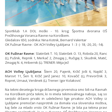
Sportklub 1.A DOL moški - 10. krog; Športna dvorana OŠ
Prežihovega Voranca Ravne na Koroškem.
Gledalcev 650, sodnika: Nina Kotnik, Bernard Valentar
OK Fužinar Ravne : OK ACH Volley Ljubljana 1 : 3 (- 18, -20, 20, -14).
OK Fužinar Ravne:
Slatinšek T. 10, Slatinšek O. 13, Robida 20, Ranc
(L), Pušnik, Repnik 1, Merkač 2, Zmagaj J., Ručigaj 3, Skudnik, Matić,
Zmagaj N. 4, Hribernik (L). TRENER: Mitja Jež
ACH Volley Ljubljana:
Štern 20, Pajenk, Kržič Jošt 6, Najdič 3,
Marovt 11, Šen 9, Kržič Janž Janez 10, Kovačič (L), Prevorčnik 3,
Ropret, Urnaut, Verdinek (L). Trener: Igor Kolaković
Na tekmi desetega kroga državnega prvenstva smo bili na Ravnah
na Koroškem priča tekmi, ki ni imela tekmovalnega naboja, saj so
serijski državni prvaki in udeleženci lige prvakov ACH Volley iz
Ljubljane premočan nasprotnik za domala vsa slovenska moštva,
kaj šele za mlado vrsto OK Fužinar Ravne. Je bila pa tekma pravi
”športni spektatkel”, ki je v dvorano OŠ Prežihovega Voranca na