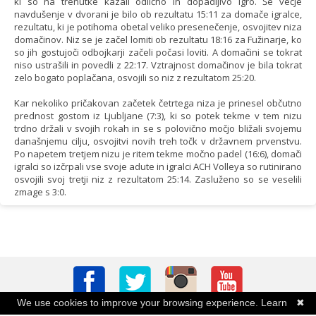
ki so na trenutke kazali odlično in dopadljivo igro. Še večje
navdušenje v dvorani je bilo ob rezultatu 15:11 za domače igralce,
rezultatu, ki je potihoma obetal veliko presenečenje, osvojitev niza
domačinov. Niz se je začel lomiti ob rezultatu 18:16 za Fužinarje, ko
so jih gostujoči odbojkarji začeli počasi loviti. A domačini se tokrat
niso ustrašili in povedli z 22:17. Vztrajnost domačinov je bila tokrat
zelo bogato poplačana, osvojili so niz z rezultatom 25:20.
Kar nekoliko pričakovan začetek četrtega niza je prinesel občutno
prednost gostom iz Ljubljane (7:3), ki so potek tekme v tem nizu
trdno držali v svojih rokah in se s polovično močjo bližali svojemu
današnjemu cilju, osvojitvi novih treh točk v državnem prvenstvu.
Po napetem tretjem nizu je ritem tekme močno padel (16:6), domači
igralci so izčrpali vse svoje adute in igralci ACH Volleya so rutinirano
osvojili svoj tretji niz z rezultatom 25:14. Zasluženo so se veselili
zmage s 3:0.
We use cookies to improve your browsing experience.
Learn
✖