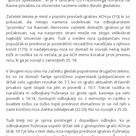
Ravne privabila za slovenske razmere veliko število gledalcev.
Začetek tekme je minil v popolni prevladi igralcev ACH-ja (7:0), ki so
pokazali, da nimajo namena sodelovati na odbojkarskem
”prazniku” na Ravnah. Nervozen začetek domačih igralcev je bil
pričakovan, saj na nasprotni strani mreže ne stojijo velikokrat
najboljši slovenski igralci. Tudi v sredini niza Ljubljančani niso
popuščali in prednost je posledično nezadržno naraščala v njihovo
korist (17:5). V nadaljevanju niza so domači le osvojili nekaj lepih
točk in razlika se ni večala, je pa ACH mirno korakal proti prvemu
nizu, ki ga je osvojil z zanesljivih 25: 18.
V drugem nizu smo na začetku gledali popolnoma drugačno tekmo,
ko so se domači fantje sproščeno zoperstavili Ljubljančanom in
držali zelo ugoden rezultat do 7:7, ko so igralci aktualnih državnih
prvakov spet stopili na plin in povedli z 10:7. Tokrat razlika ni
naraščala in odbojkarji Fužinarja so goste ujeli, kasneje pa celo
povedli s 16:14. Gostujoči odbojkarji so z mirnostjo in razliko v
kvaliteti točko za točko topili prednost domačinov in se od njih v
sami končnici niza zlahka oddaljevali (22:20). Niz so osvojili s 25:20.
Tudi tretji niz je sprva postregel z dopadljivo odbojko, ko je
odbojkarjem Fužinarja uspelo držati stik z gostujočimi igralci ACH-ja
(6:4). 10:7 je bila v tem delu niza najvišja prednost igralcev Fužinarja,